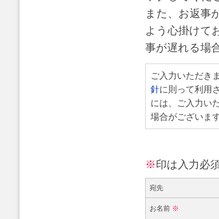
また、お返事
よう心掛けて
事が遅れる場
ご入力いただき
針
に則って利用
には、ご入力い
場合がございま
※
印は入力必
宛先
お名前
※